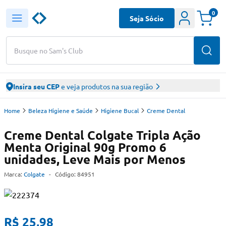
0
Seja Sócio
Busque no Sam's Club
Insira seu CEP
e veja produtos na sua região
Home
Beleza Higiene e Saúde
Higiene Bucal
Creme Dental
Creme Dental Colgate Tripla Ação
Menta Original 90g Promo 6
unidades, Leve Mais por Menos
Marca:
Colgate
-
Código:
84951
R$ 25,98