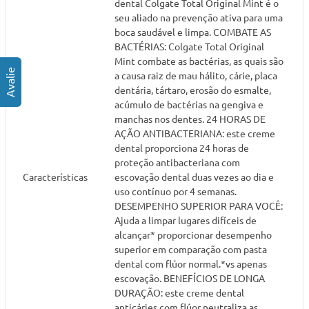
dental Colgate Total Original Mint é o
seu aliado na prevenção ativa para uma
boca saudável e limpa. COMBATE AS
BACTÉRIAS: Colgate Total Original
Mint combate as bactérias, as quais são
a causa raiz de mau hálito, cárie, placa
dentária, tártaro, erosão do esmalte,
acúmulo de bactérias na gengiva e
manchas nos dentes. 24 HORAS DE
AÇÃO ANTIBACTERIANA: este creme
dental proporciona 24 horas de
proteção antibacteriana com
Características
escovação dental duas vezes ao dia e
uso contínuo por 4 semanas.
DESEMPENHO SUPERIOR PARA VOCÊ:
Ajuda a limpar lugares difíceis de
alcançar* proporcionar desempenho
superior em comparação com pasta
dental com flúor normal.*vs apenas
escovação. BENEFÍCIOS DE LONGA
DURAÇÃO: este creme dental
anticáries com flúor neutraliza as