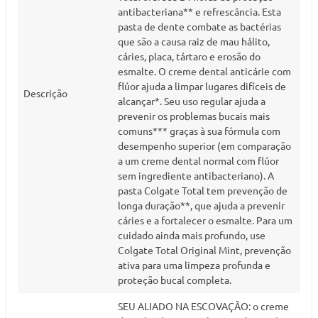
antibacteriana** e refrescância. Esta
pasta de dente combate as bactérias
que são a causa raiz de mau hálito,
cáries, placa, tártaro e erosão do
esmalte. O creme dental anticárie com
flúor ajuda a limpar lugares difíceis de
Descrição
alcançar*. Seu uso regular ajuda a
prevenir os problemas bucais mais
comuns*** graças à sua fórmula com
desempenho superior (em comparação
a um creme dental normal com flúor
sem ingrediente antibacteriano). A
pasta Colgate Total tem prevenção de
longa duração**, que ajuda a prevenir
cáries e a fortalecer o esmalte. Para um
cuidado ainda mais profundo, use
Colgate Total Original Mint, prevenção
ativa para uma limpeza profunda e
proteção bucal completa.
SEU ALIADO NA ESCOVAÇÃO: o creme