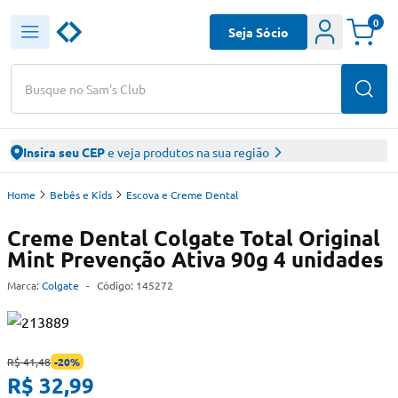
0
Seja Sócio
Busque no Sam's Club
Insira seu CEP
e veja produtos na sua região
Home
Bebês e Kids
Escova e Creme Dental
Creme Dental Colgate Total Original
Mint Prevenção Ativa 90g 4 unidades
Marca:
Colgate
-
Código:
145272
R$ 41,48
-
20
%
R$ 32,99