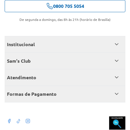
0800 705 5054
De segunda a domingo, das 8h às 21h (horário de Brasília)
Institucional
Quem somos
Sam's Club
Catálogo
Seja sócio
Atendimento
Trabalhe conosco
Benefícios
Fale conosco
Encontre um Clube
Formas de Pagamento
Member’s Mark
Atendimento em libras
Televendas
Cartão crédito Sam’s Club
+Negócios
Blog
Dúvidas frequentes