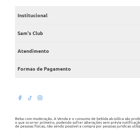
Institucional
Quem somos
Sam's Club
Catálogo
Seja sócio
Atendimento
Trabalhe conosco
Benefícios
Fale conosco
Encontre um Clube
Formas de Pagamento
Member’s Mark
Atendimento em libras
Televendas
Cartão crédito Sam’s Club
+Negócios
Blog
Dúvidas frequentes
Termos de Uso
Beba com moderação. A Venda e o consumo de bebida alcoólica são proibid
o que ocorrer primeiro, podendo sofrer alterações sem prévia notificaçã
de pessoas fisicas, não sendo possivel a compra por pessoas juridicas util
Política de privacidade
WMB SUPERMERCADOS DO BRASIL LTDA