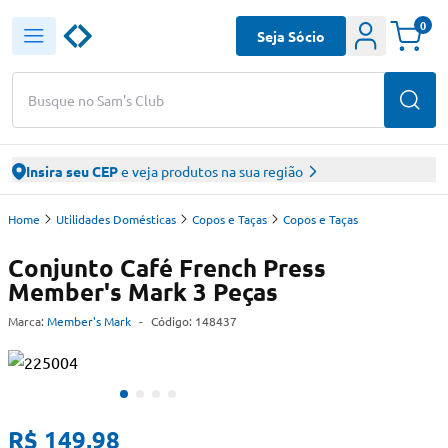
0
Seja Sócio
Busque no Sam's Club
Insira seu CEP
e veja produtos na sua região
Home
Utilidades Domésticas
Copos e Taças
Copos e Taças
Conjunto Café French Press
Member's Mark 3 Peças
Marca:
Member's Mark
-
Código:
148437
R$ 149,98