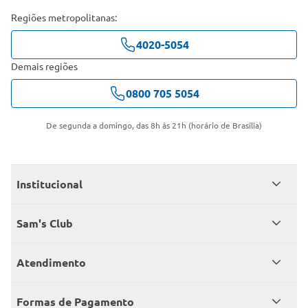
Regiões metropolitanas:
4020-5054
Demais regiões
0800 705 5054
De segunda a domingo, das 8h às 21h (horário de Brasília)
Institucional
Quem somos
Sam's Club
Catálogo
Seja sócio
Atendimento
Trabalhe conosco
Benefícios
Fale conosco
Encontre um Clube
Formas de Pagamento