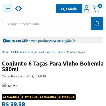
0
Seja Sócio
Busque no Sam's Club
Insira seu CEP
e veja produtos na sua região
Home
Utilidades Domésticas
Copos e Taças
Copos e Taças
Conjunto 6 Taças Para Vinho Bohemia
580ml
Marca:
Bohemia
-
Código:
76948
ALEMANHA
ALEMANHA
ALEMANHA
ALEMANHA
R$ 99,98