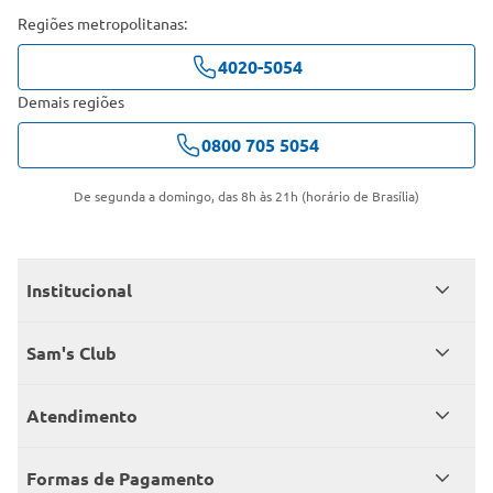
Regiões metropolitanas:
4020-5054
Demais regiões
0800 705 5054
De segunda a domingo, das 8h às 21h (horário de Brasília)
Institucional
Quem somos
Sam's Club
Catálogo
Seja sócio
Atendimento
Trabalhe conosco
Benefícios
Fale conosco
Encontre um Clube
Formas de Pagamento