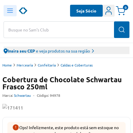
0
Seja Sócio
Busque no Sam's Club
Insira seu CEP
e veja produtos na sua região
Home
Mercearia
Confeitaria
Caldas e Coberturas
Cobertura de Chocolate Schwartau
Frasco 250ml
Marca:
Schwartau
-
Código:
94978
Ops! Infelizmente, este produto está sem estoque no