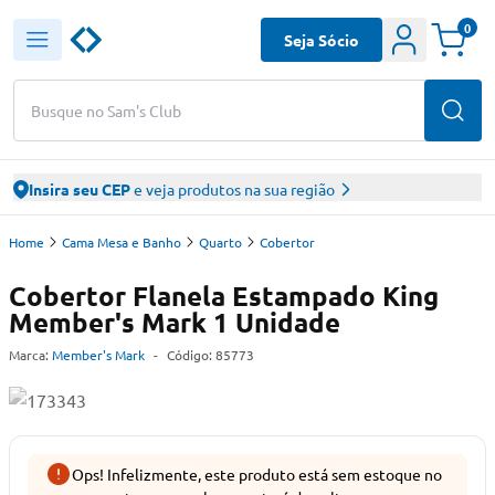
0
Seja Sócio
Busque no Sam's Club
Insira seu CEP
e veja produtos na sua região
Home
Cama Mesa e Banho
Quarto
Cobertor
Cobertor Flanela Estampado King
Member's Mark 1 Unidade
Marca:
Member's Mark
-
Código:
85773
Ops! Infelizmente, este produto está sem estoque no