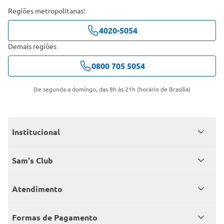
Regiões metropolitanas:
4020-5054
Demais regiões
0800 705 5054
De segunda a domingo, das 8h às 21h (horário de Brasília)
Institucional
Quem somos
Sam's Club
Catálogo
Seja sócio
Atendimento
Trabalhe conosco
Benefícios
Fale conosco
Encontre um Clube
Formas de Pagamento