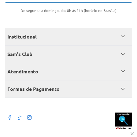
De segunda a domingo, das 8h às 21h (horário de Brasília)
Institucional
Quem somos
Sam's Club
Catálogo
Seja sócio
Atendimento
Trabalhe conosco
Benefícios
Fale conosco
Encontre um Clube
Formas de Pagamento
Member’s Mark
Atendimento em libras
Televendas
Cartão crédito Sam’s Club
+Negócios
Blog
Dúvidas frequentes
Termos de Uso