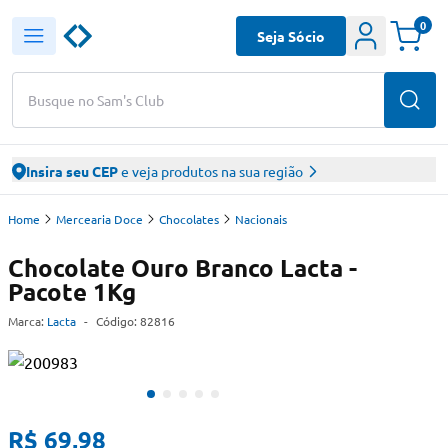
0
Seja Sócio
Busque no Sam's Club
Insira seu CEP
e veja produtos na sua região
Home
Mercearia Doce
Chocolates
Nacionais
Chocolate Ouro Branco Lacta -
Pacote 1Kg
Marca:
Lacta
-
Código:
82816
R$ 69,98