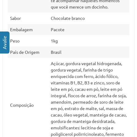
te acompanhar naqueles momentos
que você merece um docinho.
Sabor
Chocolate branco
Embalagem
Pacote
Peso
1kg
País de Origem
Brasil
Açúcar, gordura vegetal hidrogenada,
gordura vegetal, farinha de trigo
enriquecida com ferro, ácido fólico,
vitaminas B1, B2, B3 e zinco, soro de
leite em pó, cacau em pó, leite em pó
integral, flocos de arroz, farinha de soja,
amendoim, permeado de soro de leite
Composição
em pó, extrato de malte, sal, massa de
cacau, óleo vegetal, manteiga de cacau,
gordura de manteiga desidratada,
emulsificantes: lecitina de soja e
poliglicerol polirricinoleato, fermento