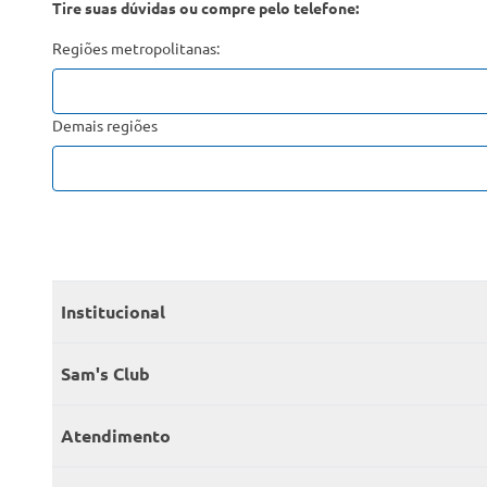
Tire suas dúvidas ou compre pelo telefone:
Regiões metropolitanas:
Demais regiões
Institucional
Quem somos
Sam's Club
Catálogo
Seja sócio
Atendimento
Trabalhe conosco
Benefícios