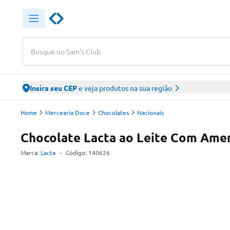
Busque no Sam's Club
Insira seu CEP
e veja produtos na sua região
Home
Mercearia Doce
Chocolates
Nacionais
Chocolate Lacta ao Leite Com Ame
Marca:
Lacta
-
Código:
140626