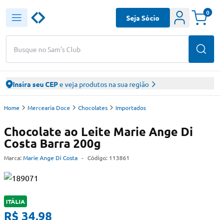
0
Seja Sócio
Busque no Sam's Club
Insira seu CEP
e veja produtos na sua região
Home
Mercearia Doce
Chocolates
Importados
Chocolate ao Leite Marie Ange Di
Costa Barra 200g
Marca:
Marie Ange Di Costa
-
Código:
113861
ITÁLIA
R$ 34,98