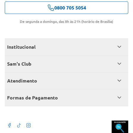
0800 705 5054
De segunda a domingo, das 8h às 21h (horário de Brasília)
Institucional
Quem somos
Sam's Club
Catálogo
Seja sócio
Atendimento
Trabalhe conosco
Benefícios
Fale conosco
Encontre um Clube
Formas de Pagamento
Member’s Mark
Atendimento em libras
Televendas
Cartão crédito Sam’s Club
+Negócios
Blog
Dúvidas frequentes