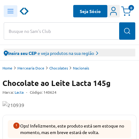
0
Seja Sócio
Busque no Sam's Club
Insira seu CEP
e veja produtos na sua região
Home
Mercearia Doce
Chocolates
Nacionais
Chocolate ao Leite Lacta 145g
Marca:
Lacta
-
Código:
140624
Ops! Infelizmente, este produto está sem estoque no
momento, mas em breve estará de volta.