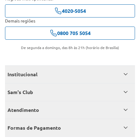
4020-5054
Demais regiões
0800 705 5054
De segunda a domingo, das 8h às 21h (horário de Brasília)
Institucional
Quem somos
Sam's Club
Catálogo
Seja sócio
Atendimento
Trabalhe conosco
Benefícios
Fale conosco
Encontre um Clube
Formas de Pagamento
Member’s Mark
Atendimento em libras
Televendas