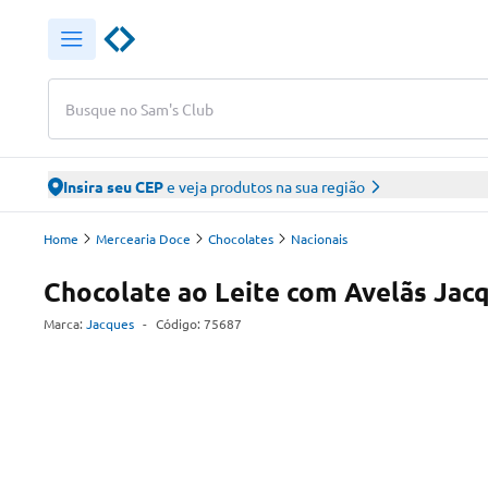
Busque no Sam's Club
Insira seu CEP
e veja produtos na sua região
Home
Mercearia Doce
Chocolates
Nacionais
Chocolate ao Leite com Avelãs Ja
Marca:
Jacques
-
Código:
75687