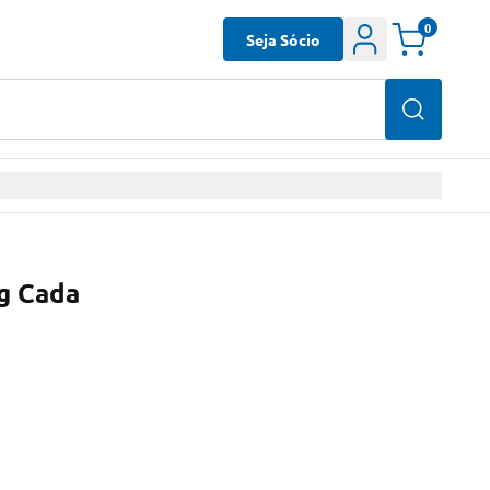
0
Seja Sócio
g Cada