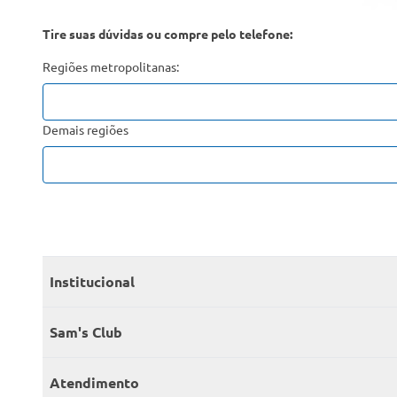
Tire suas dúvidas ou compre pelo telefone:
Regiões metropolitanas:
Demais regiões
Institucional
Quem somos
Sam's Club
Catálogo
Seja sócio
Atendimento
Trabalhe conosco