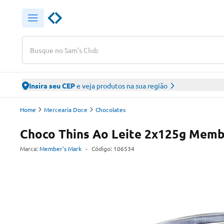
Busque no Sam's Club
Insira seu CEP
e veja produtos na sua região
Home
Mercearia Doce
Chocolates
Choco Thins Ao Leite 2x125g Memb
Marca:
Member's Mark
-
Código:
106534