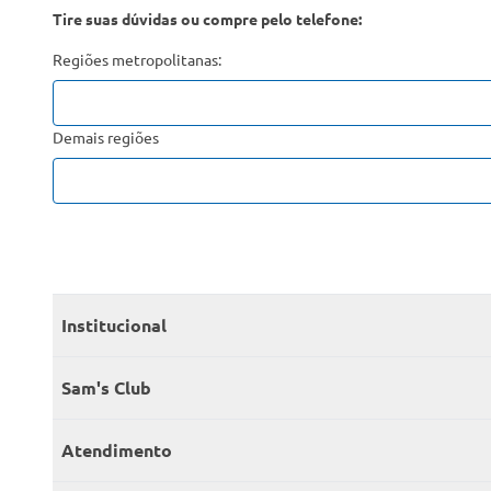
Tire suas dúvidas ou compre pelo telefone:
Regiões metropolitanas:
Demais regiões
Institucional
Quem somos
Sam's Club
Catálogo
Seja sócio
Atendimento
Trabalhe conosco
Benefícios