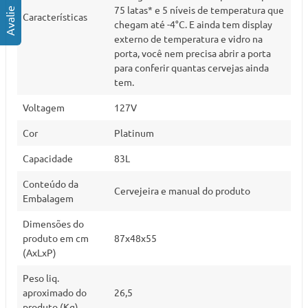
75 latas* e 5 níveis de temperatura que
Características
chegam até -4°C. E ainda tem display
externo de temperatura e vidro na
porta, você nem precisa abrir a porta
para conferir quantas cervejas ainda
tem.
Voltagem
127V
Cor
Platinum
Capacidade
83L
Conteúdo da
Cervejeira e manual do produto
Embalagem
Dimensões do
produto em cm
87x48x55
(AxLxP)
Peso liq.
aproximado do
26,5
produto (Kg)