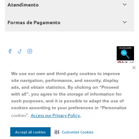
Seja sócio
Atendimento
Trabalhe conosco
Benefícios
Fale conosco
Encontre um Clube
Formas de Pagamento
Member’s Mark
Atendimento em libras
Televendas
Cartão crédito Sam’s Club
+Negócios
Blog
Dúvidas frequentes
Termos de Uso
Beba com moderação. A Venda e o consumo de bebida alcoólica são
We use our own and third-party cookies to improve
proibidos para menores de 18 anos. Preços, ofertas e condições exclusivas
para o site serão válidos durante o prazo definido ou enquanto durarem os
site navigation, performance, and security, display
Política de privacidade
estoques, o que ocorrer primeiro, podendo sofrer alterações sem prévia
notificação. Caso falte algum produto, este não será entregue e o valor
ads, and obtain statistics. By clicking on “Proceed
correspondente não será cobrado. Para realizar compras no online será
Política de trocas e devoluções
aceito somente CPF de pessoas fisicas, não sendo possivel a compra por
with all”, you agree to the storage of information for
pessoas juridicas utilizando CNPJ.
such purposes, and it is possible to adapt the use of
Regulamento cashback
cookies according to your preferences in “Personalize
WMB SUPERMERCADOS DO BRASIL LTDA
CNPJ sob o n° 00.063.960/0001-09, sediada na Av. Tucunaré, n° 125,
cookies”.
Access our Privacy Policy.
Barueri, SP, CEP 06460-020
Tel.: 4020 5054
Accept all cookies
Customize Cookies