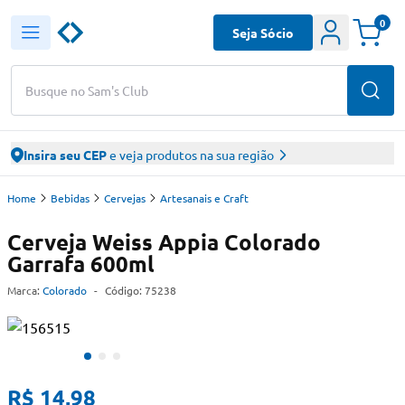
0
Seja Sócio
Busque no Sam's Club
Insira seu CEP
e veja produtos na sua região
Home
Bebidas
Cervejas
Artesanais e Craft
Cerveja Weiss Appia Colorado
Garrafa 600ml
Marca:
Colorado
-
Código:
75238
R$ 14,98