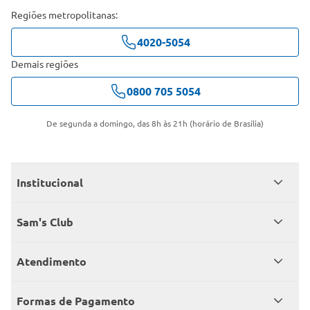
Regiões metropolitanas:
4020-5054
Demais regiões
0800 705 5054
De segunda a domingo, das 8h às 21h (horário de Brasília)
Institucional
Quem somos
Sam's Club
Catálogo
Seja sócio
Atendimento
Trabalhe conosco
Benefícios
Fale conosco
Encontre um Clube
Formas de Pagamento