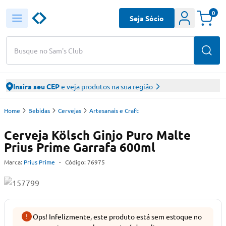
0
Seja Sócio
Busque no Sam's Club
Insira seu CEP
e veja produtos na sua região
Home
Bebidas
Cervejas
Artesanais e Craft
Cerveja Kölsch Ginjo Puro Malte
Prius Prime Garrafa 600ml
Marca:
Prius Prime
-
Código:
76975
Ops! Infelizmente, este produto está sem estoque no