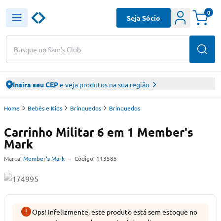
0
Seja Sócio
Busque no Sam's Club
Insira seu CEP
e veja produtos na sua região
Home
Bebês e Kids
Brinquedos
Brinquedos
Carrinho Militar 6 em 1 Member's
Mark
Marca:
Member's Mark
-
Código:
113585
Ops! Infelizmente, este produto está sem estoque no