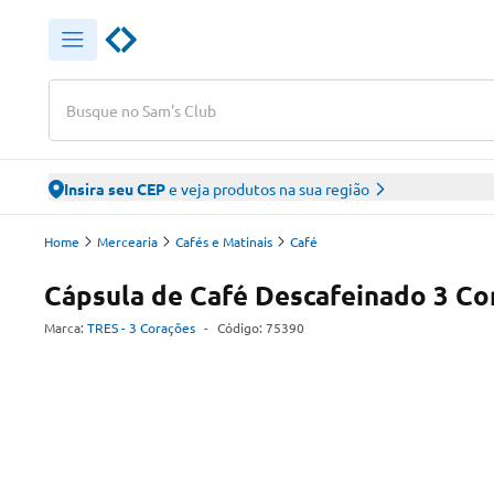
Busque no Sam's Club
Insira seu CEP
e veja produtos na sua região
Home
Mercearia
Cafés e Matinais
Café
Cápsula de Café Descafeinado 3 Co
Marca:
TRES - 3 Corações
-
Código:
75390