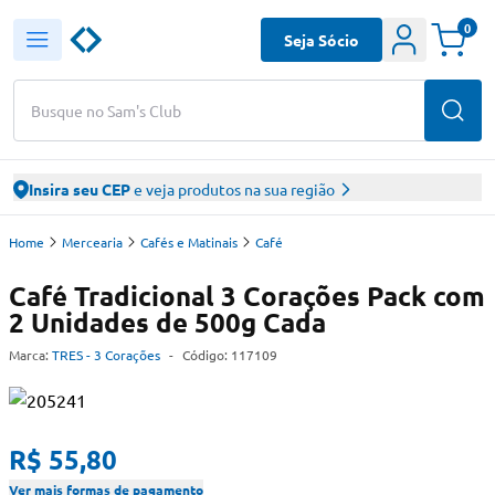
0
Seja Sócio
Busque no Sam's Club
Insira seu CEP
e veja produtos na sua região
Home
Mercearia
Cafés e Matinais
Café
Café Tradicional 3 Corações Pack com
2 Unidades de 500g Cada
Marca:
TRES - 3 Corações
-
Código:
117109
R$ 55,80
Ver mais formas de pagamento