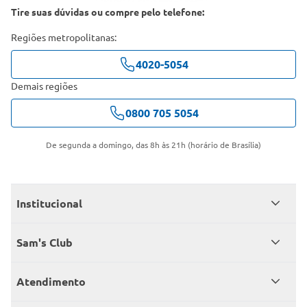
Tire suas dúvidas ou compre pelo telefone:
Regiões metropolitanas:
4020-5054
Demais regiões
0800 705 5054
De segunda a domingo, das 8h às 21h (horário de Brasília)
Institucional
Quem somos
Sam's Club
Catálogo
Seja sócio
Atendimento
Trabalhe conosco
Benefícios