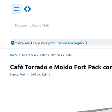
Busque no Sam's Club
Insira seu CEP
e veja produtos na sua região
Home
Mercearia
Cafés e Matinais
Café
Café Torrado e Moído Fort Pack co
Marca:
Fort
-
Código:
82940