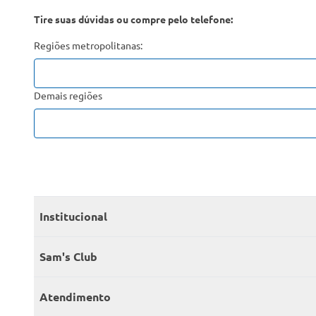
Tire suas dúvidas ou compre pelo telefone:
Regiões metropolitanas:
Demais regiões
Institucional
Quem somos
Sam's Club
Catálogo
Seja sócio
Atendimento
Trabalhe conosco