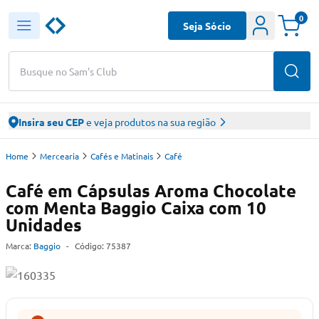
0
Seja Sócio
Busque no Sam's Club
Insira seu CEP
e veja produtos na sua região
Home
Mercearia
Cafés e Matinais
Café
Café em Cápsulas Aroma Chocolate
com Menta Baggio Caixa com 10
Unidades
Marca:
Baggio
-
Código:
75387