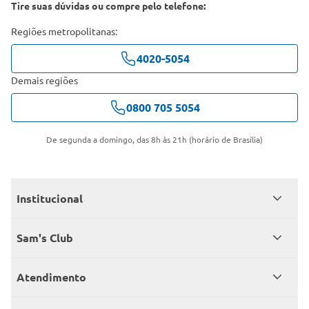
Tire suas dúvidas ou compre pelo telefone:
Regiões metropolitanas:
4020-5054
Demais regiões
0800 705 5054
De segunda a domingo, das 8h às 21h (horário de Brasília)
Institucional
Quem somos
Sam's Club
Catálogo
Seja sócio
Atendimento
Trabalhe conosco
Benefícios