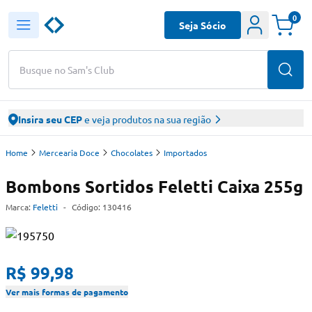
0
Seja Sócio
Busque no Sam's Club
Insira seu CEP
e veja produtos na sua região
Home
Mercearia Doce
Chocolates
Importados
Bombons Sortidos Feletti Caixa 255g
Marca:
Feletti
-
Código:
130416
R$ 99,98
Ver mais formas de pagamento