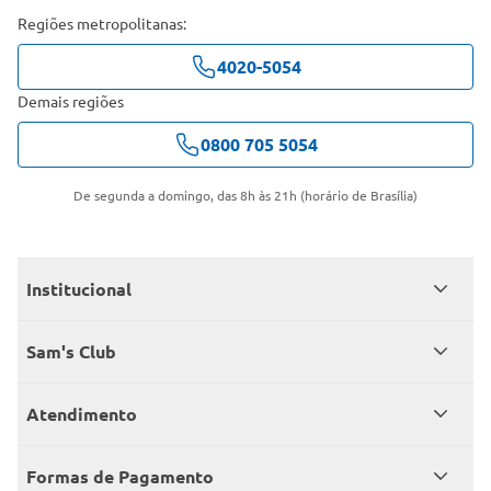
Regiões metropolitanas:
4020-5054
Demais regiões
0800 705 5054
De segunda a domingo, das 8h às 21h (horário de Brasília)
Institucional
Quem somos
Sam's Club
Catálogo
Seja sócio
Atendimento
Trabalhe conosco
Benefícios
Fale conosco
Encontre um Clube
Formas de Pagamento