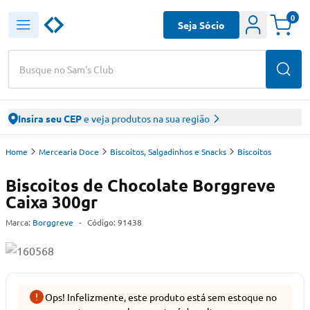
0
Seja Sócio
Busque no Sam's Club
Insira seu CEP
e veja produtos na sua região
Home
Mercearia Doce
Biscoitos, Salgadinhos e Snacks
Biscoitos
Biscoitos de Chocolate Borggreve
Caixa 300gr
Marca:
Borggreve
-
Código:
91438
Ops! Infelizmente, este produto está sem estoque no