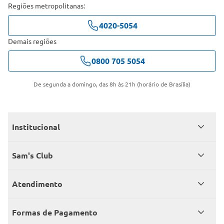
Regiões metropolitanas:
4020-5054
Demais regiões
0800 705 5054
De segunda a domingo, das 8h às 21h (horário de Brasília)
Institucional
Quem somos
Sam's Club
Catálogo
Seja sócio
Atendimento
Trabalhe conosco
Benefícios
Fale conosco
Encontre um Clube
Formas de Pagamento
Member’s Mark