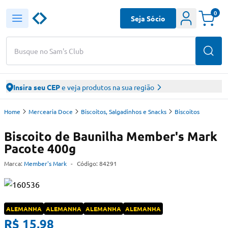
0
Seja Sócio
Busque no Sam's Club
Insira seu CEP
e veja produtos na sua região
Home
Mercearia Doce
Biscoitos, Salgadinhos e Snacks
Biscoitos
Biscoito de Baunilha Member's Mark
Pacote 400g
Marca:
Member's Mark
-
Código:
84291
ALEMANHA
ALEMANHA
ALEMANHA
ALEMANHA
R$ 15,98