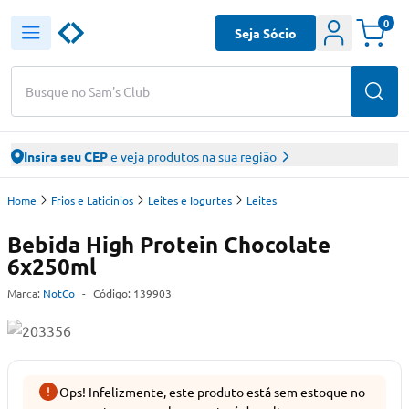
0
Seja Sócio
Busque no Sam's Club
Insira seu CEP
e veja produtos na sua região
Home
Frios e Laticinios
Leites e Iogurtes
Leites
Bebida High Protein Chocolate
6x250ml
Marca:
NotCo
-
Código:
139903
Ops! Infelizmente, este produto está sem estoque no