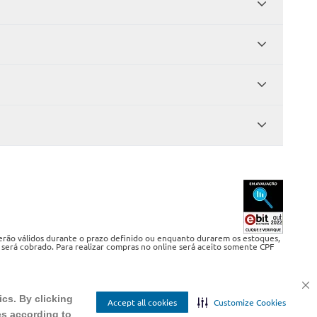
serão válidos durante o prazo definido ou enquanto durarem os estoques,
 será cobrado. Para realizar compras no online será aceito somente CPF
ics. By clicking
Accept all cookies
Customize Cookies
es according to