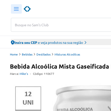
Busque no Sam's Club
Insira seu CEP
e veja produtos na sua região
Home
Bebidas
Destilados
Misturas Alcoólicas
Bebida Alcoólica Mista Gaseificada
Marca:
Mike's
-
Código:
110677