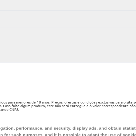
os para menores de 18 anos. Preços, ofertas e condições exclusivas para o site 
o. Caso falte algum produto, este não será entregue e o valor correspondente não
izando CNPJ.
ueri, SP, CEP 06460-020
ation, performance, and security, display ads, and obtain statist
on for such purposes, and it is possible to adapt the use of cooki