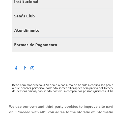
Institucional
Quem somos
Sam's Club
Catálogo
Seja sócio
Atendimento
Trabalhe conosco
Benefícios
Fale conosco
Encontre um Clube
Formas de Pagamento
Member’s Mark
Atendimento em libras
Televendas
Cartão crédito Sam’s Club
+Negócios
Blog
Dúvidas frequentes
Termos de Uso
Beba com moderação. A Venda e o consumo de bebida alcoólica são proibid
o que ocorrer primeiro, podendo sofrer alterações sem prévia notificaçã
de pessoas fisicas, não sendo possivel a compra por pessoas juridicas util
Política de privacidade
WMB SUPERMERCADOS DO BRASIL LTDA
Política de trocas e devoluções
CNPJ sob o n° 00.063.960/0001-09, sediada na Av. Tucunaré, n° 125, Bar
We use our own and third-party cookies to improve site navig
Tel.: 4020 5054
on “Proceed with all”, you agree to the storage of informati
Regulamento cashback