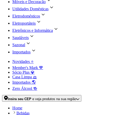
Móveis e Decoração
Utilidades Domésticas
Eletrodomésticos
Eletroportáteis
Eletrônicos e Informática
Saudáveis
Sazonal
Importados
Novidades ⭐
Member's Mark 💙
Sócio Plus 💎
Casa Limpa 🧺
Importados 🌎
Zero Álcool 🍻
Insira seu CEP
e veja produtos na sua região
Home
Bebidas