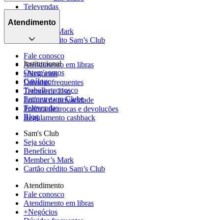
Televendas
Seja sócio
Blog
Benefícios
Atendimento
Member’s Mark
Cartão crédito Sam’s Club
Fale conosco
Institucional
Atendimento em libras
Quem somos
+Negócios
Catálogo
Dúvidas frequentes
Trabalhe conosco
Termos de Uso
Encontre um Clube
Política de privacidade
Televendas
Política de trocas e devoluções
Blog
Regulamento cashback
Sam's Club
Seja sócio
Benefícios
Member’s Mark
Cartão crédito Sam’s Club
Atendimento
Fale conosco
Atendimento em libras
+Negócios