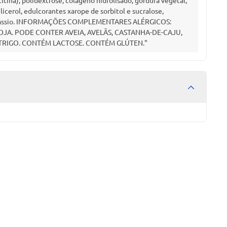
itina), polidextrose, colágeno hidrolisado, gordura vegetal,
cerol, edulcorantes xarope de sorbitol e sucralose,
e potássio. INFORMAÇÕES COMPLEMENTARES ALÉRGICOS:
OJA. PODE CONTER AVEIA, AVELÃS, CASTANHA-DE-CAJU,
 TRIGO. CONTÉM LACTOSE. CONTÉM GLÚTEN."