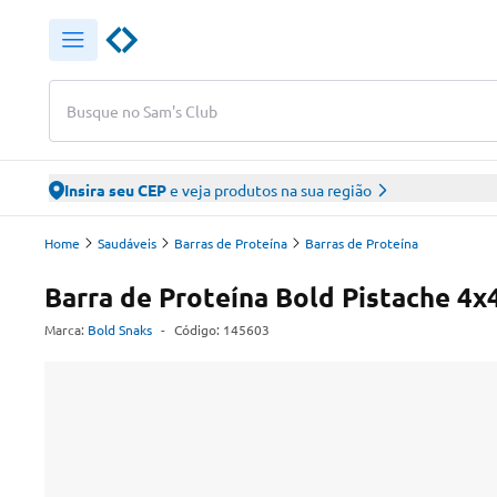
Busque no Sam's Club
Insira seu CEP
e veja produtos na sua região
Home
Saudáveis
Barras de Proteína
Barras de Proteína
Barra de Proteína Bold Pistache 4x
Marca:
Bold Snaks
-
Código:
145603