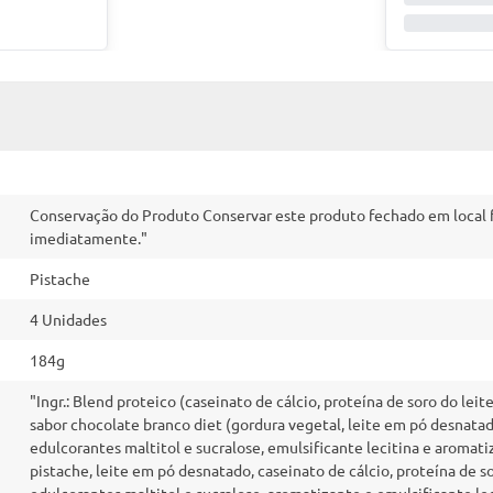
Conservação do Produto Conservar este produto fechado em local fr
imediatamente."
Pistache
4 Unidades
184g
"Ingr.: Blend proteico (caseinato de cálcio, proteína de soro do leit
sabor chocolate branco diet (gordura vegetal, leite em pó desnatad
edulcorantes maltitol e sucralose, emulsificante lecitina e aromati
pistache, leite em pó desnatado, caseinato de cálcio, proteína de 