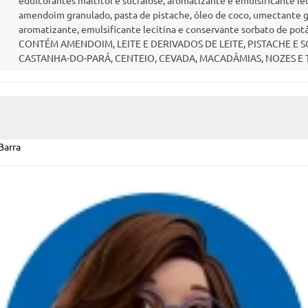
edulcorantes maltitol e sucralose, aromatizante e emulsificante lec
amendoim granulado, pasta de pistache, óleo de coco, umectante gli
aromatizante, emulsificante lecitina e conservante sorbato d
CONTÉM AMENDOIM, LEITE E DERIVADOS DE LEITE, PISTACHE E S
CASTANHA-DO-PARÁ, CENTEIO, CEVADA, MACADÂMIAS, NOZES E
Barra