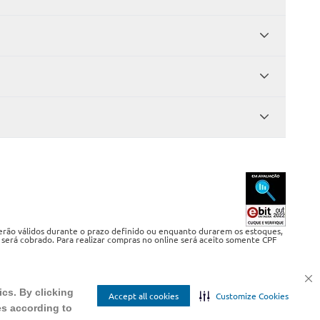
serão válidos durante o prazo definido ou enquanto durarem os estoques,
 será cobrado. Para realizar compras no online será aceito somente CPF
ics. By clicking
Accept all cookies
Customize Cookies
es according to