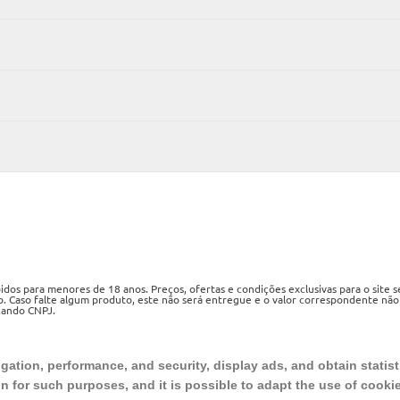
os para menores de 18 anos. Preços, ofertas e condições exclusivas para o site 
o. Caso falte algum produto, este não será entregue e o valor correspondente não
izando CNPJ.
ueri, SP, CEP 06460-020
ation, performance, and security, display ads, and obtain statist
on for such purposes, and it is possible to adapt the use of cooki