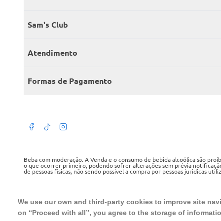
Quem somos
Sam's Club
Catálogo
Seja sócio
Atendimento
Trabalhe conosco
Benefícios
Fale conosco
Encontre um Clube
Formas de Pagamento
Member’s Mark
Atendimento em libras
Televendas
Cartão crédito Sam’s Club
+Negócios
Blog
Dúvidas frequentes
Termos de Uso
Beba com moderação. A Venda e o consumo de bebida alcoólica são proibid
o que ocorrer primeiro, podendo sofrer alterações sem prévia notificaçã
de pessoas fisicas, não sendo possivel a compra por pessoas juridicas util
Política de privacidade
WMB SUPERMERCADOS DO BRASIL LTDA
Política de trocas e devoluções
CNPJ sob o n° 00.063.960/0001-09, sediada na Av. Tucunaré, n° 125, Bar
We use our own and third-party cookies to improve site navig
Tel.: 4020 5054
on “Proceed with all”, you agree to the storage of informati
Regulamento cashback