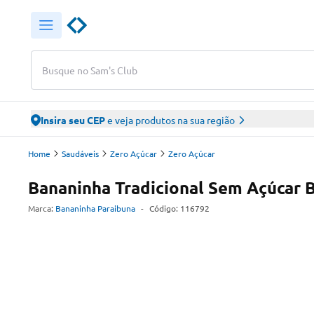
Busque no Sam's Club
Insira seu CEP
e veja produtos na sua região
Home
Saudáveis
Zero Açúcar
Zero Açúcar
Bananinha Tradicional Sem Açúcar 
Marca:
Bananinha Paraibuna
-
Código:
116792