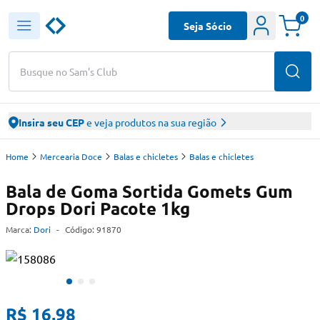
0
Seja Sócio
Busque no Sam's Club
Insira seu CEP
e veja produtos na sua região
Home
Mercearia Doce
Balas e chicletes
Balas e chicletes
Bala de Goma Sortida Gomets Gum
Drops Dori Pacote 1kg
Marca:
Dori
-
Código:
91870
R$ 16,98