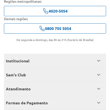
Regiões metropolitanas:
4020-5054
Demais regiões
0800 705 5054
De segunda a domingo, das 8h às 21h (horário de Brasília)
Institucional
Quem somos
Sam's Club
Catálogo
Seja sócio
Atendimento
Trabalhe conosco
Benefícios
Fale conosco
Encontre um Clube
Formas de Pagamento
Member’s Mark