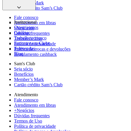
Member’s Mark
Cartão crédito Sam’s Club
Fale conosco
Institucional
Atendimento em libras
Quem somos
+Negócios
Catálogo
Dúvidas frequentes
Trabalhe conosco
Termos de Uso
Encontre um Clube
Política de privacidade
Televendas
Política de trocas e devoluções
Blog
Regulamento cashback
Sam's Club
Seja sócio
Benefícios
Member’s Mark
Cartão crédito Sam’s Club
Atendimento
Fale conosco
Atendimento em libras
+Negócios
Dúvidas frequentes
Termos de Uso
Política de privacidade