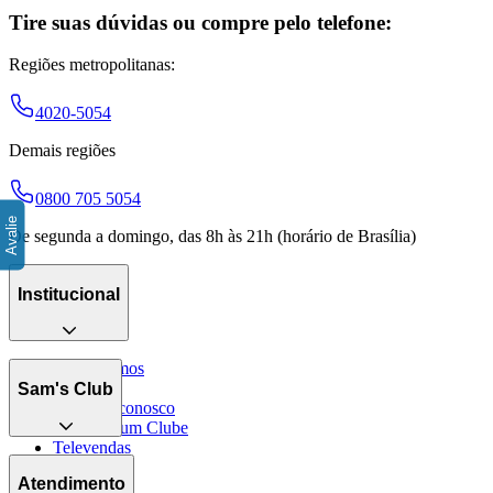
Tire suas dúvidas ou compre pelo telefone:
Regiões metropolitanas:
4020-5054
Demais regiões
0800 705 5054
De segunda a domingo, das 8h às 21h (horário de Brasília)
Institucional
Quem somos
Catálogo
Sam's Club
Trabalhe conosco
Encontre um Clube
Televendas
Seja sócio
Blog
Benefícios
Atendimento