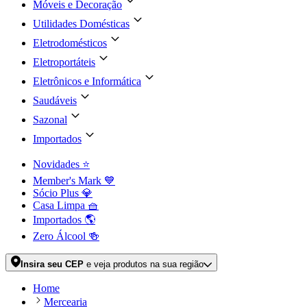
Móveis e Decoração
Utilidades Domésticas
Eletrodomésticos
Eletroportáteis
Eletrônicos e Informática
Saudáveis
Sazonal
Importados
Novidades ⭐
Member's Mark 💙
Sócio Plus 💎
Casa Limpa 🧺
Importados 🌎
Zero Álcool 🍻
Insira seu CEP
e veja produtos na sua região
Home
Mercearia