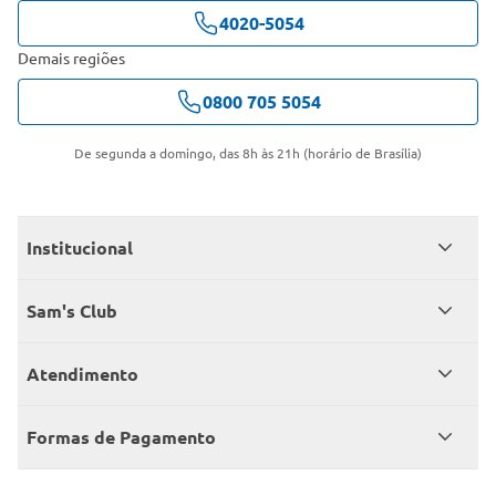
4020-5054
Demais regiões
0800 705 5054
De segunda a domingo, das 8h às 21h (horário de Brasília)
Institucional
Quem somos
Sam's Club
Catálogo
Seja sócio
Atendimento
Trabalhe conosco
Benefícios
Fale conosco
Encontre um Clube
Formas de Pagamento
Member’s Mark
Atendimento em libras
Televendas