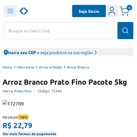
0
Seja Sócio
Busque no Sam's Club
Insira seu CEP
e veja produtos na sua região
Home
Mercearia
Arroz e Feijão
Arroz Branco
Arroz Branco Prato Fino Pacote 5kg
Marca:
Prato Fino
-
Código:
75346
R$ 25,29
-
10
%
R$ 22,79
Ver mais formas de pagamento