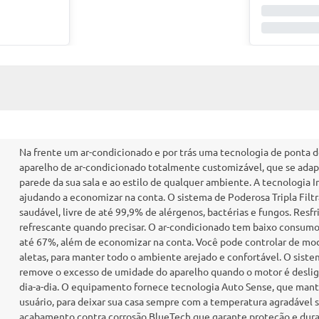
Na frente um ar-condicionado e por trás uma tecnologia de ponta d
aparelho de ar-condicionado totalmente customizável, que se adapta
parede da sua sala e ao estilo de qualquer ambiente. A tecnologia I
ajudando a economizar na conta. O sistema de Poderosa Tripla Fil
saudável, livre de até 99,9% de alérgenos, bactérias e fungos. Resf
refrescante quando precisar. O ar-condicionado tem baixo consum
até 67%, além de economizar na conta. Você pode controlar de modo 
aletas, para manter todo o ambiente arejado e confortável. O sis
remove o excesso de umidade do aparelho quando o motor é desliga
dia-a-dia. O equipamento fornece tecnologia Auto Sense, que mant
usuário, para deixar sua casa sempre com a temperatura agradáve
acabamento contra corrosão BlueTech que garante proteção e dura