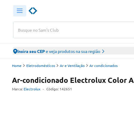
Busque no Sam's Club
Insira seu CEP
e veja produtos na sua região
Home
Eletrodomésticos
Ar e Ventilação
Ar condicionados
Ar-condicionado Electrolux Color A
Marca:
Electrolux
-
Código:
142651