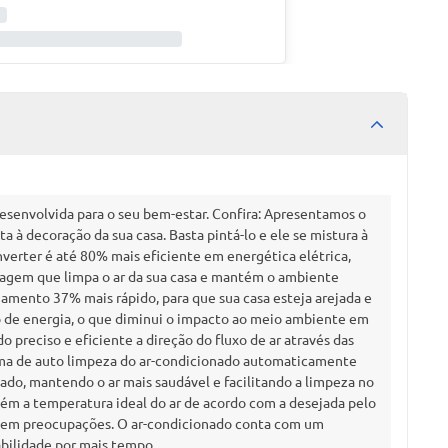
esenvolvida para o seu bem-estar. Confira: Apresentamos o
 à decoração da sua casa. Basta pintá-lo e ele se mistura à
nverter é até 80% mais eficiente em energética elétrica,
tragem que limpa o ar da sua casa e mantém o ambiente
riamento 37% mais rápido, para que sua casa esteja arejada e
o de energia, o que diminui o impacto ao meio ambiente em
preciso e eficiente a direção do fluxo de ar através das
tema de auto limpeza do ar-condicionado automaticamente
do, mantendo o ar mais saudável e facilitando a limpeza no
ém a temperatura ideal do ar de acordo com a desejada pelo
l sem preocupações. O ar-condicionado conta com um
bilidade por mais tempo.