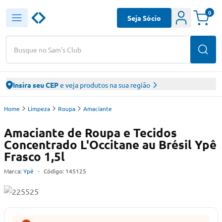
0
Seja Sócio
Busque no Sam's Club
Insira seu CEP
e veja produtos na sua região
Home
Limpeza
Roupa
Amaciante
Amaciante de Roupa e Tecidos
Concentrado L'Occitane au Brésil Ypê
Frasco 1,5l
Marca:
Ypê
-
Código:
145125