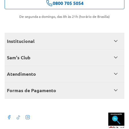
0800 705 5054
De segunda a domingo, das 8h às 21h (horário de Brasília)
Institucional
Quem somos
Sam's Club
Catálogo
Seja sócio
Atendimento
Trabalhe conosco
Benefícios
Fale conosco
Encontre um Clube
Formas de Pagamento
Member’s Mark
Atendimento em libras
Televendas
Cartão crédito Sam’s Club
+Negócios
Blog
Dúvidas frequentes