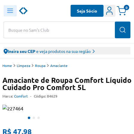
0
Seja Sócio
Busque no Sam's Club
Insira seu CEP
e veja produtos na sua região
Home
Limpeza
Roupa
Amaciante
Amaciante de Roupa Comfort Líquido
Cuidado Pro Comfort 5L
Marca:
Comfort
-
Código:
84629
R$ 47,98