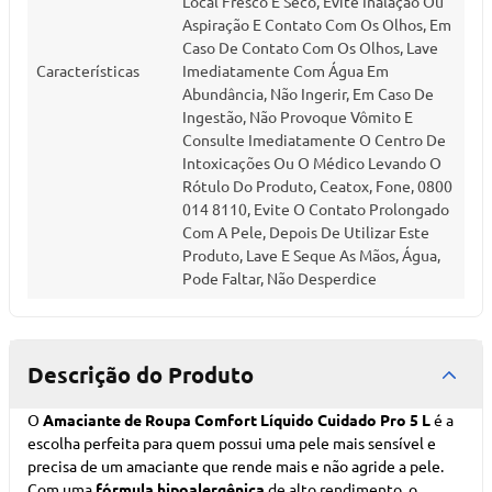
Local Fresco E Seco, Evite Inalação Ou
Aspiração E Contato Com Os Olhos, Em
Caso De Contato Com Os Olhos, Lave
Características
Imediatamente Com Água Em
Abundância, Não Ingerir, Em Caso De
Ingestão, Não Provoque Vômito E
Consulte Imediatamente O Centro De
Intoxicações Ou O Médico Levando O
Rótulo Do Produto, Ceatox, Fone, 0800
014 8110, Evite O Contato Prolongado
Com A Pele, Depois De Utilizar Este
Produto, Lave E Seque As Mãos, Água,
Pode Faltar, Não Desperdice
Descrição do Produto
O
Amaciante de Roupa Comfort Líquido Cuidado Pro 5 L
é a
escolha perfeita para quem possui uma pele mais sensível e
precisa de um amaciante que rende mais e não agride a pele.
Com uma
fórmula hipoalergênica
de alto rendimento, o