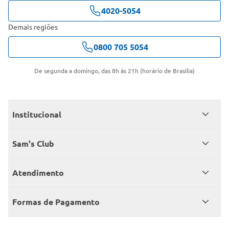
4020-5054
Demais regiões
0800 705 5054
De segunda a domingo, das 8h às 21h (horário de Brasília)
Institucional
Quem somos
Sam's Club
Catálogo
Seja sócio
Atendimento
Trabalhe conosco
Benefícios
Fale conosco
Encontre um Clube
Formas de Pagamento
Member’s Mark
Atendimento em libras
Televendas