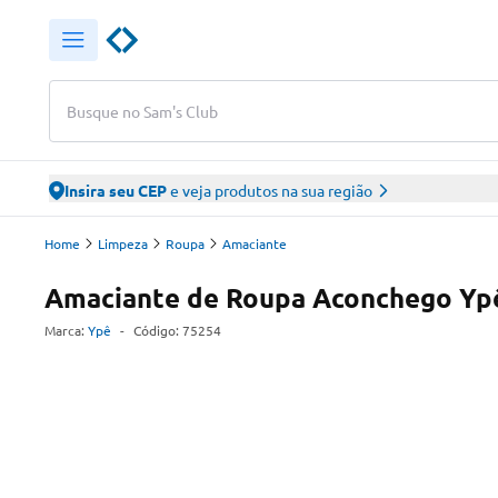
Busque no Sam's Club
Insira seu CEP
e veja produtos na sua região
Home
Limpeza
Roupa
Amaciante
Amaciante de Roupa Aconchego Ypê
Marca:
Ypê
-
Código:
75254