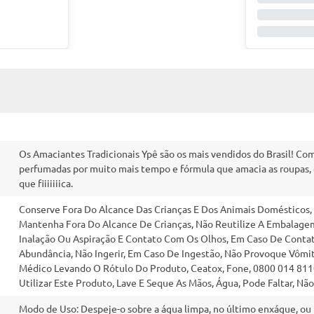
Os Amaciantes Tradicionais Ypê são os mais vendidos do Brasil! Co
perfumadas por muito mais tempo e fórmula que amacia as roupas, d
que fiiiiiiica.
Conserve Fora Do Alcance Das Crianças E Dos Animais Domésticos,
Mantenha Fora Do Alcance De Crianças, Não Reutilize A Embalagem
Inalação Ou Aspiração E Contato Com Os Olhos, Em Caso De Cont
Abundância, Não Ingerir, Em Caso De Ingestão, Não Provoque Vôm
Médico Levando O Rótulo Do Produto, Ceatox, Fone, 0800 014 811
Utilizar Este Produto, Lave E Seque As Mãos, Água, Pode Faltar, Nã
Modo de Uso: Despeje-o sobre a água limpa, no último enxágue, ou