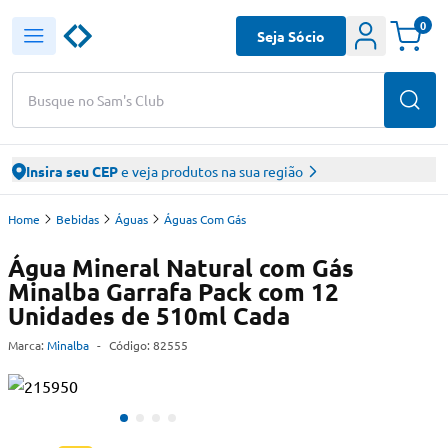
0
Seja Sócio
Busque no Sam's Club
Insira seu CEP
e veja produtos na sua região
Home
Bebidas
Águas
Águas Com Gás
Água Mineral Natural com Gás
Minalba Garrafa Pack com 12
Unidades de 510ml Cada
Marca:
Minalba
-
Código:
82555