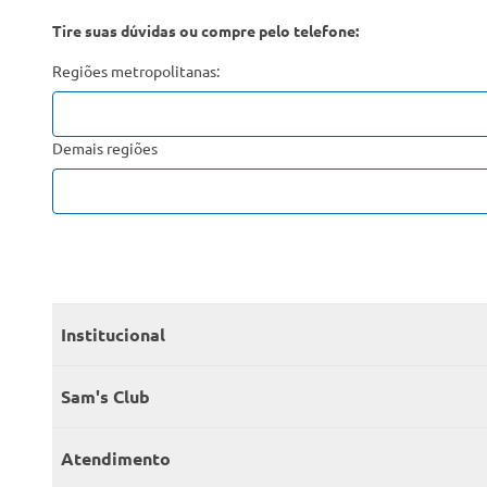
Tire suas dúvidas ou compre pelo telefone:
Regiões metropolitanas:
Demais regiões
Institucional
Quem somos
Sam's Club
Catálogo
Seja sócio
Atendimento
Trabalhe conosco