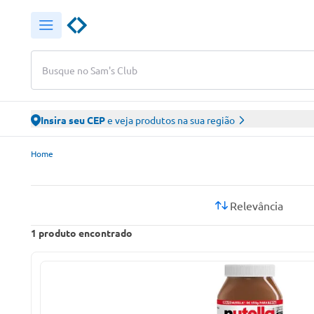
Busque no Sam's Club
Insira seu CEP
e veja produtos na sua região
Sam’s Club – Faça suas compras online
Home
Relevância
1
produto encontrado