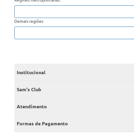
Demais regiões
Institucional
Quem somos
Sam's Club
Catálogo
Seja sócio
Atendimento
Trabalhe conosco
Benefícios
Fale conosco
Encontre um Clube
Formas de Pagamento
Member’s Mark
Atendimento em libras