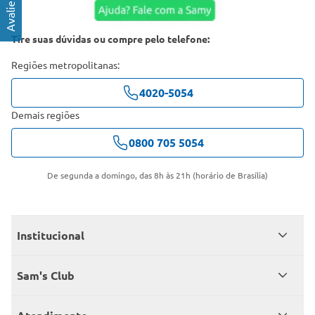
Tire suas dúvidas ou compre pelo telefone:
Regiões metropolitanas:
4020-5054
Demais regiões
0800 705 5054
De segunda a domingo, das 8h às 21h (horário de Brasília)
Institucional
Quem somos
Sam's Club
Catálogo
Seja sócio