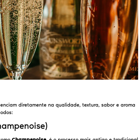
enciam diretamente na qualidade, textura, sabor e aroma
todos:
hampenoise)
 como
Champenoise
, é o processo mais antigo e tradicional