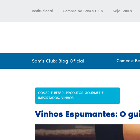
Institucional
Compre no Sam’s Club
Seja Sam’s
Sam's Club: Blog Oficial
Comer e B
COMER E BEBER
,
PRODUTOS GOURMET E
IMPORTADOS
,
VINHOS
Vinhos Espumantes: O gu