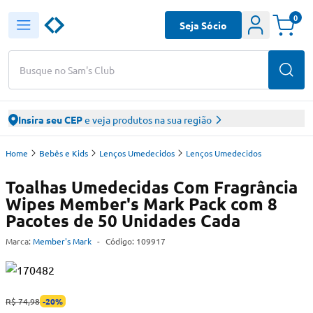
0
Seja Sócio
Busque no Sam's Club
Insira seu CEP
e veja produtos na sua região
Home
Bebês e Kids
Lenços Umedecidos
Lenços Umedecidos
Toalhas Umedecidas Com Fragrância
Wipes Member's Mark Pack com 8
Pacotes de 50 Unidades Cada
Marca:
Member's Mark
-
Código:
109917
R$ 74,98
-
20
%