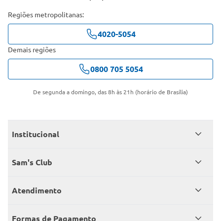
Regiões metropolitanas:
4020-5054
Demais regiões
0800 705 5054
De segunda a domingo, das 8h às 21h (horário de Brasília)
Institucional
Quem somos
Sam's Club
Catálogo
Seja sócio
Atendimento
Trabalhe conosco
Benefícios
Fale conosco
Encontre um Clube
Formas de Pagamento