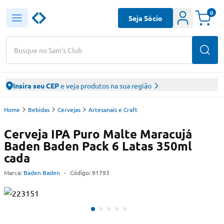
0
Seja Sócio
Busque no Sam's Club
Insira seu CEP
e veja produtos na sua região
Home
Bebidas
Cervejas
Artesanais e Craft
Cerveja IPA Puro Malte Maracujá
Baden Baden Pack 6 Latas 350ml
cada
Marca:
Baden Baden
-
Código:
91793