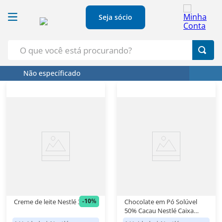
Seja sócio
O que você está procurando?
Não específicado
Termos Mais Buscados
1
º
Croissant
2
º
Café
3
º
Papel Higienico
4
º
Leite
5
º
Azeite
-
10
%
Creme de leite Nestlé 300g
Chocolate em Pó Solúvel
50% Cacau Nestlé Caixa
200g