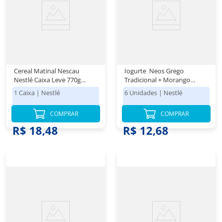
Cereal Matinal Nescau
Iogurte Neos Grego
Nestlé Caixa Leve 770g
Tradicional + Morango
Pague 620g
Nestlé Bandeja 540g 6
1 Caixa
|
Nestlé
6 Unidades
|
Nestlé
Unidades Leve Mais Pague
Menos
COMPRAR
COMPRAR
R$ 18,48
R$ 12,68