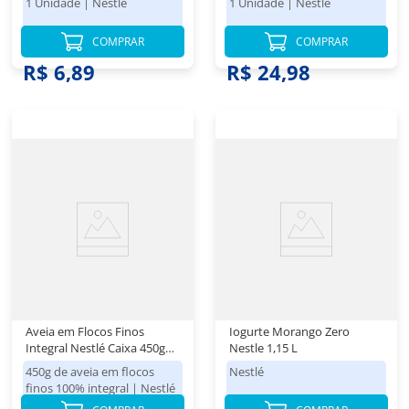
1 Unidade
|
Nestlé
1 Unidade
|
Nestlé
COMPRAR
COMPRAR
R$ 7,68
R$ 6,89
R$ 24,98
Aveia em Flocos Finos
Iogurte Morango Zero
Integral Nestlé Caixa 450g
Nestle 1,15 L
Embalagem Econômica
450g de aveia em flocos
Nestlé
finos 100% integral
|
Nestlé