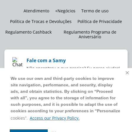
Atendimento
+Negócios
Termo de uso
Política de Trocas e Devoluções
Política de Privacidade
Regulamento Cashback
Regulamento Programa de
Aniversário
Fale com a Samy
Não encontrou o que precisa? Eu posso ajudar!
We use our own and third-party cookies to improve
We use our own and third-party cookies to improve
site navigation, performance, and security, display
site navigation, performance, and security, display
WMB SUPERMERCADOS DO BRASIL LTDA
ads, and obtain statistics. By clicking on “Proceed
ads, and obtain statistics. By clicking on “Proceed
CNPJ sob o nº
00.063.960/0001-09
,
sediada na Av. Tucunaré, nº
with all”, you agree to the storage of information for
with all”, you agree to the storage of information for
125, Barueri, SP, CEP 06460-020
such purposes, and it is possible to adapt the use of
such purposes, and it is possible to adapt the use of
4020 5054
cookies according to your preferences in “Personalize
cookies according to your preferences in “Personalize
cookies”.
cookies”.
Access our Privacy Policy.
Access our Privacy Policy.