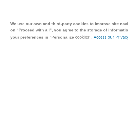
We use our own and third-party cookies to improve site navig
We use our own and third-party cookies to improve site navig
on “Proceed with all”, you agree to the storage of informati
on “Proceed with all”, you agree to the storage of informati
cookies”.
cookies”.
Access our Privacy
Access our Privacy
your preferences in “Personalize
your preferences in “Personalize