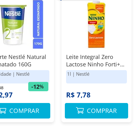
rte Nestlé Natural
Leite Integral Zero
natado 160G
Lactose Ninho Forti+
Nestlé Caixa 1l
idade
|
Nestlé
1l
|
Nestlé
-
12
%
38
2,97
R$ 7,78
COMPRAR
COMPRAR