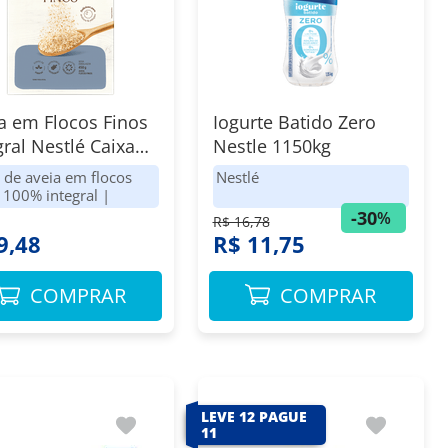
a em Flocos Finos
Iogurte Batido Zero
gral Nestlé Caixa
Nestle 1150kg
g Embalagem
 de aveia em flocos
Nestlé
nômica
 100% integral
|
lé
-
30
%
R$ 16,78
9,48
R$ 11,75
COMPRAR
COMPRAR
LEVE 12 PAGUE
11