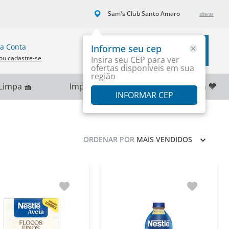
Sam's Club Santo Amaro
a Conta
Informe seu cep
Carrinho
ou cadastre-se
Insira seu CEP para ver
ofertas disponíveis em sua
região
Limpa 🧺
Importados 🌎
PlayStation 💙
INFORMAR CEP
ORDENAR POR
MAIS VENDIDOS