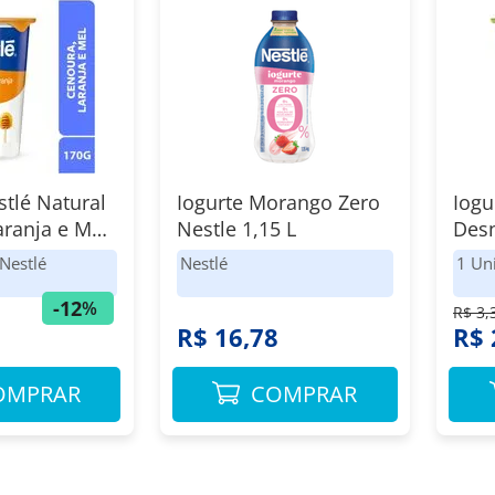
stlé Natural
Iogurte Morango Zero
Iogu
ranja e Mel
Nestle 1,15 L
Des
Nestlé
Nestlé
1 Un
-
12
%
R$ 3,
R$ 16,78
R$ 
OMPRAR
COMPRAR