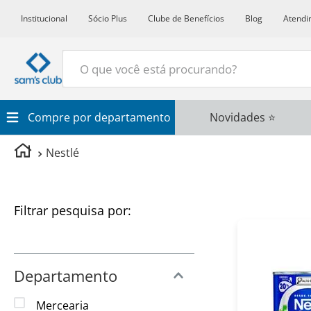
Institucional
Sócio Plus
Clube de Benefícios
Blog
Atendi
O que você está procurando?
Termos Mais Buscados
Compre por departamento
Novidades ⭐
1
º
Croissant
Nestlé
2
º
Café
3
º
Azeite
Filtros
4
º
Papel Higienico
5
º
Leite
6
º
Detergente
Departamento
7
º
Vinho
Mercearia