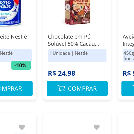
eite Nestlé
Chocolate em Pó
Avei
Solúvel 50% Cacau
Inte
Nestlé Caixa 200g
450
Nestlé
1 Unidade
|
Nestlé
450g
Eco
finos
Nest
-
10
%
R$ 24,98
R$ 
OMPRAR
COMPRAR