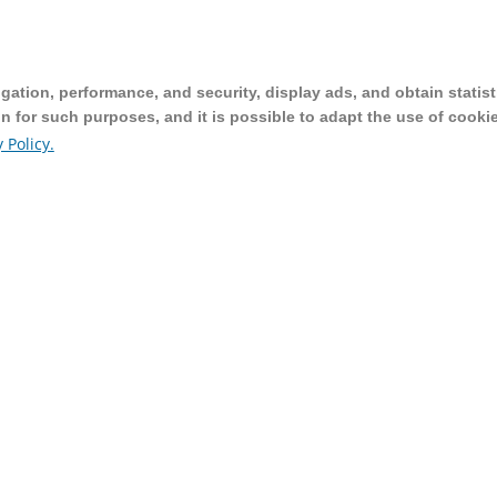
ation, performance, and security, display ads, and obtain statist
ation, performance, and security, display ads, and obtain statist
on for such purposes, and it is possible to adapt the use of cooki
on for such purposes, and it is possible to adapt the use of cooki
 Policy.
 Policy.