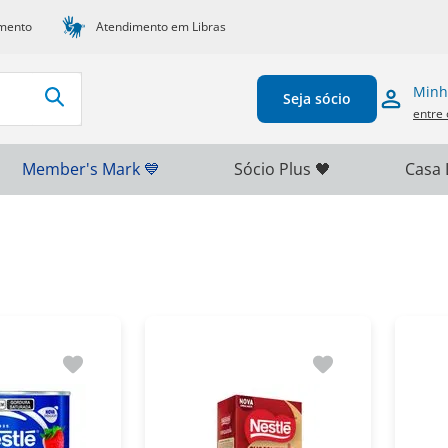
mento
Atendimento em Libras
Minh
Seja sócio
entre 
Member's Mark 💙
Sócio Plus 🖤
Casa 