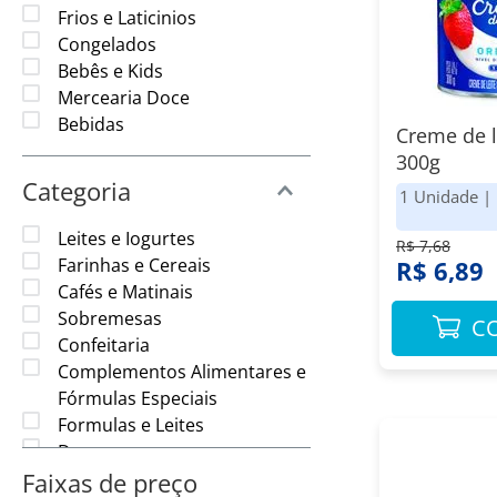
8
º
Chocolate
Frios e Laticinios
9
º
Amaciante
Congelados
Bebês e Kids
10
º
Papel Toalha
Mercearia Doce
Bebidas
Creme de l
300g
Categoria
1 Unidade
|
Leites e Iogurtes
R$ 7,68
Farinhas e Cereais
R$ 6,89
Cafés e Matinais
Sobremesas
C
Confeitaria
Complementos Alimentares e
Fórmulas Especiais
Formulas e Leites
Doces
Faixas de preço
Chocolates