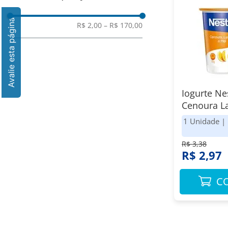
Águas
R$ 2,00
–
R$ 170,00
Iogurte Ne
Cenoura La
170G
1 Unidade
|
R$ 3,38
R$ 2,97
C