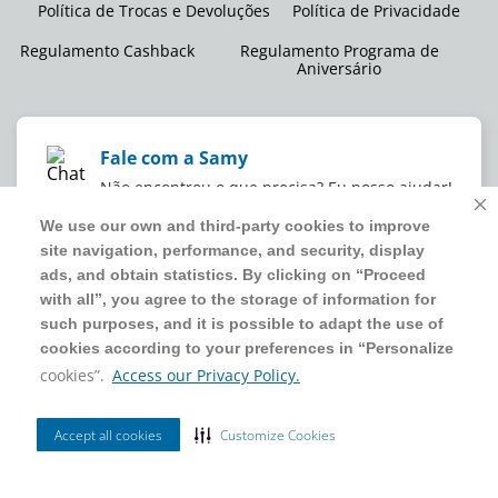
Política de Trocas e Devoluções
Política de Privacidade
Regulamento Cashback
Regulamento Programa de
Aniversário
Fale com a Samy
Não encontrou o que precisa? Eu posso ajudar!
We use our own and third-party cookies to improve
We use our own and third-party cookies to improve
site navigation, performance, and security, display
site navigation, performance, and security, display
WMB SUPERMERCADOS DO BRASIL LTDA
ads, and obtain statistics. By clicking on “Proceed
ads, and obtain statistics. By clicking on “Proceed
CNPJ sob o nº
00.063.960/0001-09
,
sediada na Av. Tucunaré, nº
with all”, you agree to the storage of information for
with all”, you agree to the storage of information for
125, Barueri, SP, CEP 06460-020
such purposes, and it is possible to adapt the use of
such purposes, and it is possible to adapt the use of
4020 5054
cookies according to your preferences in “Personalize
cookies according to your preferences in “Personalize
cookies”.
cookies”.
Access our Privacy Policy.
Access our Privacy Policy.
2024 Sam's Club | Todos os direitos reservados.
Accept all cookies
Accept all cookies
Customize Cookies
Customize Cookies
Ordenar Por
Filtrar
Site seguro
Mais Vendidos