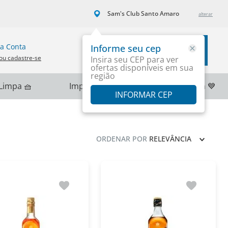
Sam's Club Santo Amaro
a Conta
Informe seu cep
Carrinho
ou cadastre-se
Insira seu CEP para ver
ofertas disponíveis em sua
região
Limpa 🧺
Importados 🌎
PlayStation 💙
INFORMAR CEP
ORDENAR POR
RELEVÂNCIA