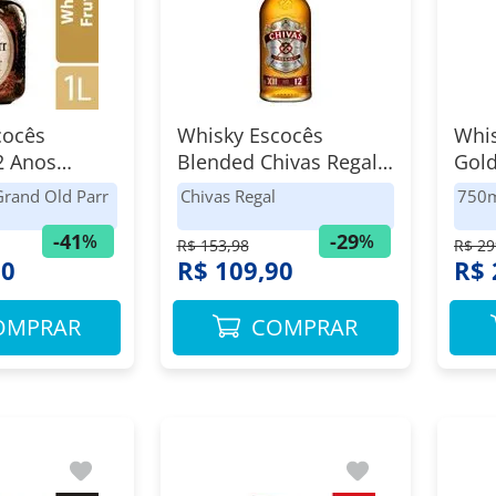
cocês
Whisky Escocês
Whis
2 Anos
Blended Chivas Regal
Gold
Parr 1L
Garrafa 1l
750
Grand Old Parr
Chivas Regal
750
-
41
-
29
%
%
R$ 153,98
R$ 29
90
R$ 109,90
R$ 
OMPRAR
COMPRAR