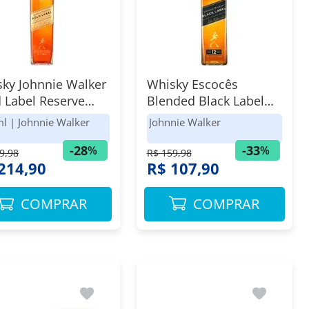
ky Johnnie Walker
Whisky Escocês
 Label Reserve
Blended Black Label
ml Redesign
Johnnie Walker 750ml
ml
|
Johnnie Walker
Johnnie Walker
-
28
-
33
%
%
9,98
R$ 159,98
214,90
R$ 107,90
COMPRAR
COMPRAR