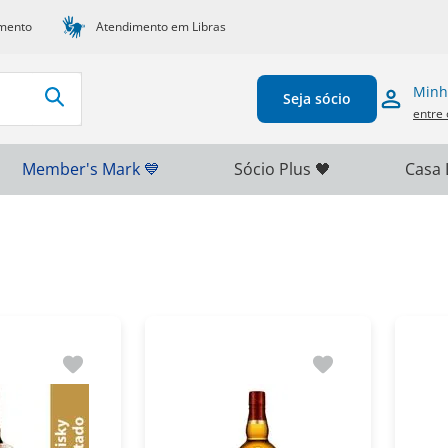
mento
Atendimento em Libras
Minh
Seja sócio
entre 
Member's Mark 💙
Sócio Plus 🖤
Casa 