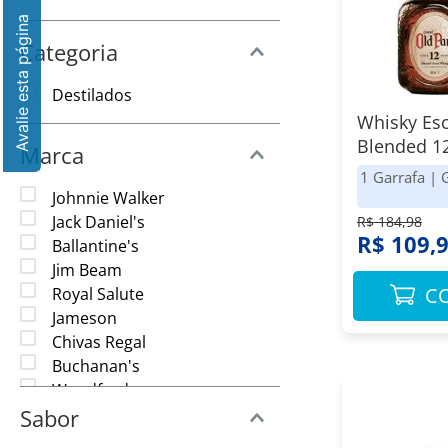
8
º
Vinho
9
º
Amaciante
Categoria
10
º
Papel Toalha
Destilados
Whisky Es
Blended 1
Marca
Grand Old 
1 Garrafa
|
Johnnie Walker
Jack Daniel's
R$ 184,98
R$ 109,
Ballantine's
Jim Beam
C
Royal Salute
Jameson
Chivas Regal
Buchanan's
Woodford
Sabor
WILD TURKEY