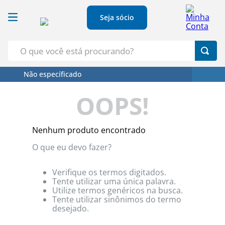
Seja sócio
O que você está procurando?
Não específicado
Termos Mais Buscados
OOPS!
1
º
Croissant
2
º
Café
Nenhum produto encontrado
3
º
Papel Higienico
O que eu devo fazer?
4
º
Leite
5
º
Azeite
Verifique os termos digitados.
Tente utilizar uma única palavra.
Utilize termos genéricos na busca.
Tente utilizar sinônimos do termo
desejado.