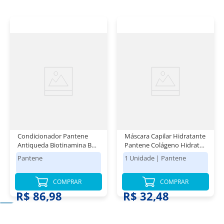
Condicionador Pantene
Máscara Capilar Hidratante
Antiqueda Biotinamina B3
Pantene Colágeno Hidrata
1 L
& Resgata 550 ml
Pantene
1 Unidade
|
Pantene
COMPRAR
COMPRAR
R$ 86,98
R$ 32,48
Ver tudo